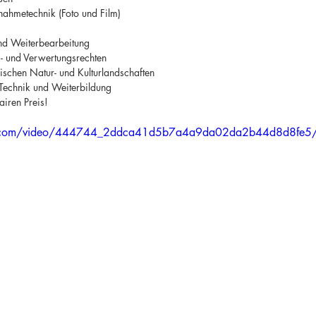
nahmetechnik (Foto und Film)
und Weiterbearbeitung
- und Verwertungsrechten
hischen Natur- und Kulturlandschaften
 Technik und Weiterbildung
airen Preis!
atic.com/video/444744_2ddca41d5b7a4a9da02da2b44d8d8fe5