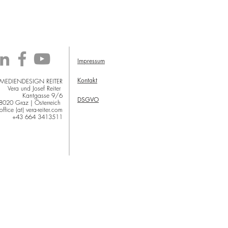
Impressum
Kontakt
 MEDIENDESIGN REITER
Vera und Josef Reiter
Kantgasse 9/6
DSGVO
8020 Graz | Österreich
office (at) vera-reiter.com
+43 664 3413511