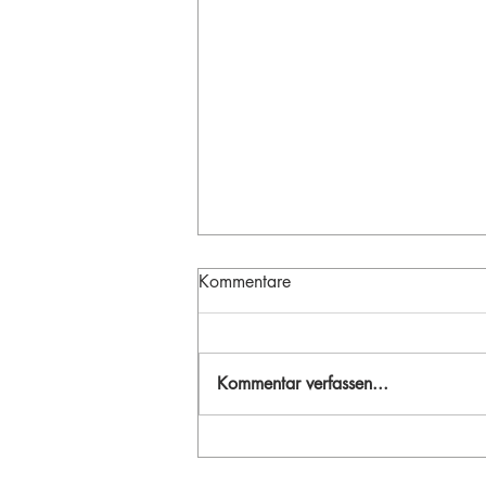
Kommentare
Kommentar verfassen...
BILD DER WOCHE – Die
Verbindung von real-