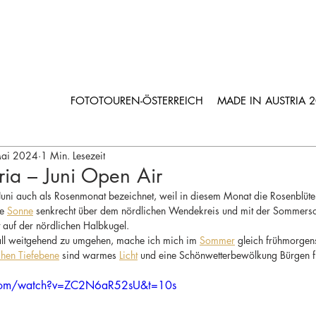
FOTOTOUREN-ÖSTERREICH
MADE IN AUSTRIA 
Mai 2024
1 Min. Lesezeit
ria – Juni Open Air
 Juni auch als Rosenmonat bezeichnet, weil in diesem Monat die Rosenblüte
e 
Sonne
 senkrecht über dem nördlichen Wendekreis und mit der Sommers
t auf der nördlichen Halbkugel.
all weitgehend zu umgehen, mache ich mich im 
Sommer
 gleich frühmorgen
hen Tiefebene
 sind warmes 
Licht
 und eine Schönwetterbewölkung Bürgen fü
.com/watch?v=ZC2N6aR52sU&t=10s