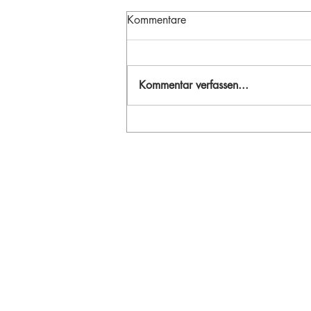
Kommentare
Kommentar verfassen...
BILD DER WOCHE – Die
Verbindung von real-
informeller Darstellung und
Natur