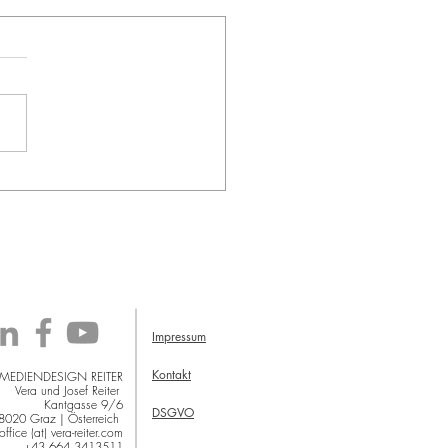
Impressum
Kontakt
 MEDIENDESIGN REITER
Vera und Josef Reiter
Kantgasse 9/6
DSGVO
8020 Graz | Österreich
office (at) vera-reiter.com
+43 664 3413511