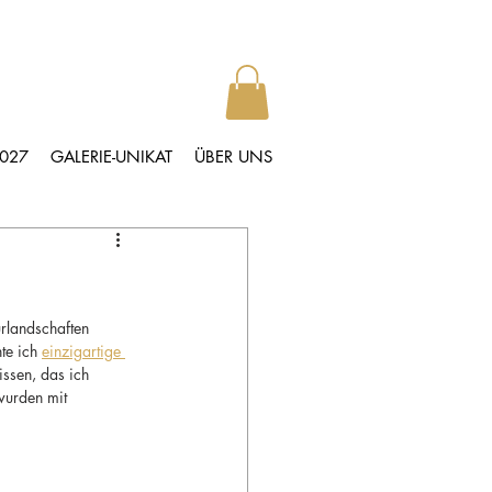
2027
GALERIE-UNIKAT
ÜBER UNS
rlandschaften 
te ich 
einzigartige 
ssen, das ich 
wurden mit 