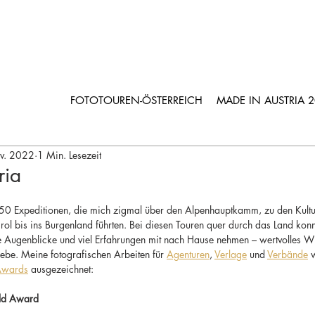
FOTOTOUREN-ÖSTERREICH
MADE IN AUSTRIA 
v. 2022
1 Min. Lesezeit
ria
250 Expeditionen, die mich zigmal über den Alpenhauptkamm, zu den Kultu
ol bis ins Burgenland führten. Bei diesen Touren quer durch das Land konn
e Augenblicke und viel Erfahrungen mit nach Hause nehmen – wertvolles Wi
ebe. Meine fotografischen Arbeiten für 
Agenturen
, 
Verlage
 und 
Verbände
 
wards
 ausgezeichnet:
old Award