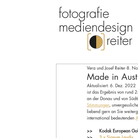
Vera und Josef Reiter
8. No
Made in Aust
Aktualisiert:
6. Dez. 2022
ist das Ergebnis von rund 
an der Donau und von Südtir
Stimmungen
, unvergesslich
liebend gern an Sie weiterg
international bedeutenden 
A
>>	Kodak European G
>>	
3 x Signum Laudis 