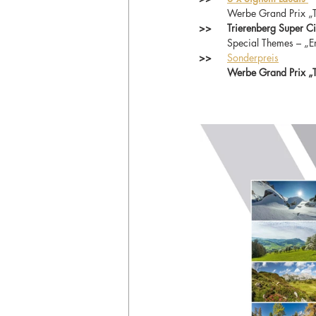
Werbe Grand Prix „To
>>	Trierenberg Super 
	Special Themes – „
>>	
Sonderpreis
	Werbe Grand Prix „T