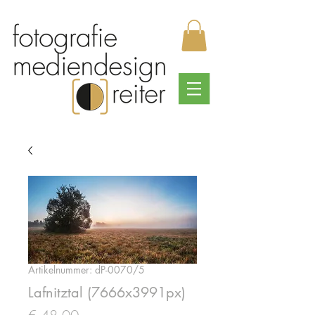
Artikelnummer: dP-0070/5
Lafnitztal (7666x3991px)
Preis