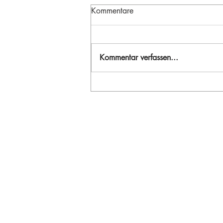
Kommentare
Kommentar verfassen...
Ein unvergesslicher
Wandertag in den Osttiroler
Bergen