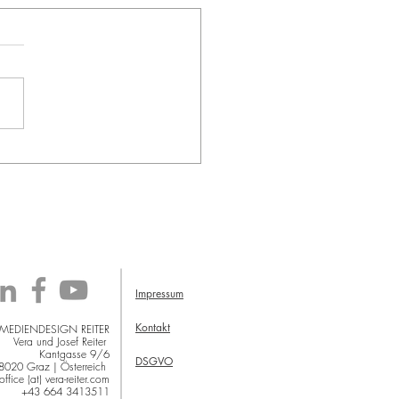
Impressum
Kontakt
 MEDIENDESIGN REITER
Vera und Josef Reiter
Kantgasse 9/6
DSGVO
8020 Graz | Österreich
office (at) vera-reiter.com
+43 664 3413511