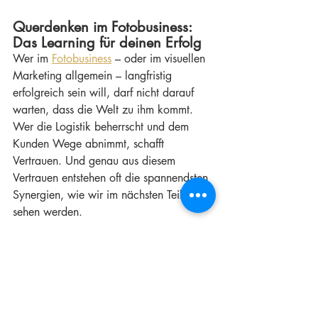
Querdenken im Fotobusiness: 
Das Learning für deinen Erfolg
Wer im 
Fotobusiness
 – oder im visuellen 
Marketing allgemein – langfristig 
erfolgreich sein will, darf nicht darauf 
warten, dass die Welt zu ihm kommt. 
Wer die Logistik beherrscht und dem 
Kunden Wege abnimmt, schafft 
Vertrauen. Und genau aus diesem 
Vertrauen entstehen oft die spannendsten 
Synergien, wie wir im nächsten Teil 
sehen werden.
Im nächsten Beitrag:
Wie aus Industriefotografie plötzlich 
Tourismus-Marketing
 wird und wie man 
sich nach Jahrzehnten im Job die echte, 
unfiltrierte Begeisterung für die Kamera 