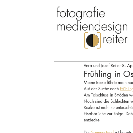
Vera und Josef Reiter
8. Ap
Frühling in Ost
Meine Reise führte mich na
Auf der Suche nach 
Frühlin
Am Talschluss in Ströden w
Noch sind die Schluchten v
Risiko ist nicht zu untersc
Eisabbrüche zur Folge. Dahe
entdecke.
Der 
Sonnenstand
 ist bereit