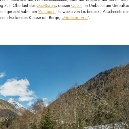
eg zum Oberlauf des 
Gewässers
, dessen 
Quelle
 im Umbaltal am Umbalkees 
ich gesucht habe: ein 
Wildbach
, teilweise von Eis bedeckt, Altschneefeld
 beeindruckenden Kulisse der Berge, „
Made in Tyrol
“.