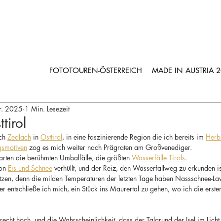
FOTOTOUREN-ÖSTERREICH
MADE IN AUSTRIA 
r. 2025
1 Min. Lesezeit
tirol
ch 
Zedlach
 in 
Osttirol
, in eine faszinierende Region die ich bereits im 
Herb
gsmotiven
 zog es mich weiter nach Prägraten am Großvenediger. 
arten die berühmten Umbalfälle, die größten 
Wasserfälle
Tirols
.
on 
Eis und Schnee
 verhüllt, und der Reiz, den Wasserfallweg zu erkunden i
hätzen, denn die milden Temperaturen der letzten Tage haben Nassschnee-L
r entschließe ich mich, ein Stück ins Maurertal zu gehen, wo ich die erste
s recht hoch, und die Wahrscheinlichkeit, dass der Talgrund der Isel im Licht 