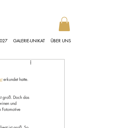
2027
GALERIE-UNIKAT
ÜBER UNS
st
 erkundet hatte. 
st groß. Doch das 
awinen und 
n Fotomotive 
liegt ist groß. So 