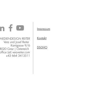
Impressum
Kontakt
 MEDIENDESIGN REITER
Vera und Josef Reiter
Kantgasse 9/6
DSGVO
8020 Graz | Österreich
office (at) vera-reiter.com
+43 664 3413511