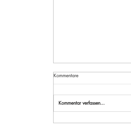
Kommentare
Kommentar verfassen...
Fototour zum Karwassersee:
Naturgewalt, Schneefelder &