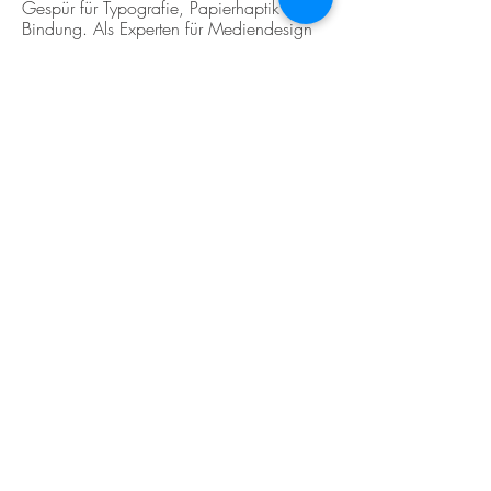
Gespür für Typografie, Papierhaptik und
Bindung. Als Experten für Mediendesign
und Fotografie stellen wir sicher, dass Ihr
gedrucktes Werk höchsten ästhetischen
Ansprüchen genügt. Wir beraten Sie
umfassend zu edlen Cover-Veredelungen,
langlebigen Bindungen (wie der
klassischen Fadengebindung) und
erstklassigen Papieren, damit Ihr Buch Ihre
Markenwerte perfekt transportiert.
Starten Sie jetzt Ihr eigenes
Buchprojekt
Planen Sie eine Firmenchronik, ein
exklusives Kundengeschenk oder eine
individuelle Buchproduktion?
Kontaktieren Sie uns für ein
unverbindliches Beratungsgespräch – wir
machen Ihre Ideen druckreif!
Unverbindliche Anfrage