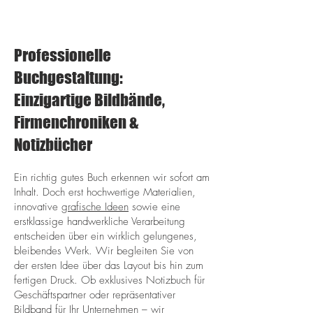
Professionelle
Buchgestaltung:
Einzigartige Bildbände,
Firmenchroniken &
Notizbücher
Ein richtig gutes Buch erkennen wir sofort am
Inhalt. Doch erst hochwertige Materialien,
innovative
grafische Ideen
sowie eine
erstklassige handwerkliche Verarbeitung
entscheiden über ein wirklich gelungenes,
bleibendes Werk. Wir begleiten Sie von
der ersten Idee über das Layout bis hin zum
fertigen Druck. Ob exklusives Notizbuch für
Geschäftspartner oder repräsentativer
Bildband für Ihr Unternehmen – wir