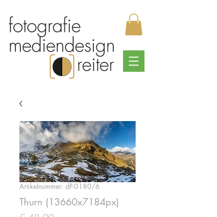
Artikelnummer: dP-0180/6
Thurn (13660x7184px)