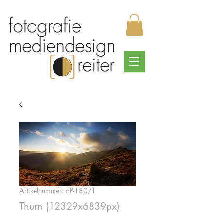
Artikelnummer: dP-180/1
Thurn (12329x6839px)