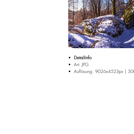
Detailinfo
Art: JPG
Auflösung: 9026x4523px | 30
Fotograf: Josef Reiter
Sankt Thomas am Blasenstein ist ei
Perg im Mühlviertel
Suchbegriffe:
Herbst, Winter, November, Februar,
Naturpark, Strudengau, Moos, Laub
Neuschnee