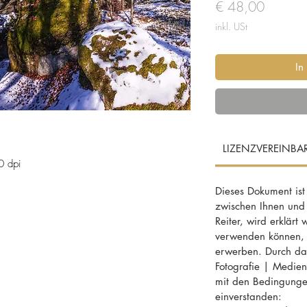
Preis
€ 48,00
inkl. USt
In
LIZENZVEREINB
0 dpi
Dieses Dokument ist
zwischen Ihnen und
ne Marktgemeinde in Oberösterreich, Bezirk
Reiter, wird erklärt 
verwenden können, f
erwerben. Durch das
Fotografie | MedienD
 März, Granit, Mühlviertel, Grein,
mit den Bedingunge
, Buchen, Stämme, rotbraun, blau, Fels,
einverstanden: