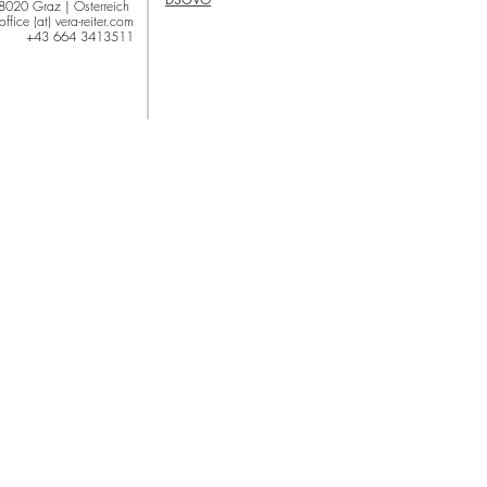
8020 Graz | Österreich
office (at) vera-reiter.com
+43 664 3413511