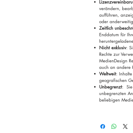
Lizenzvereinbaru
verändern, bearb
aufführen, anzeig
oder anderweiti
Zeitlich unbeschr
Enddatum für Ih
heruntergeladene
Nicht exklusiv
: S
Rechte zur Verwe
MedienDesign Rei
auch an andere 
Weltweit
: Inhalt
geografischen G
Unbegrenzt
: Sie
unbegrenzten Anz
beliebigen Medi