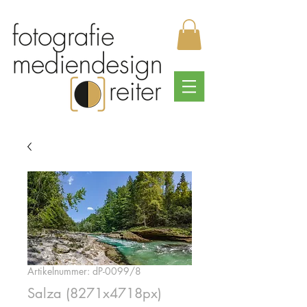
Artikelnummer: dP-0099/8
Salza (8271x4718px)