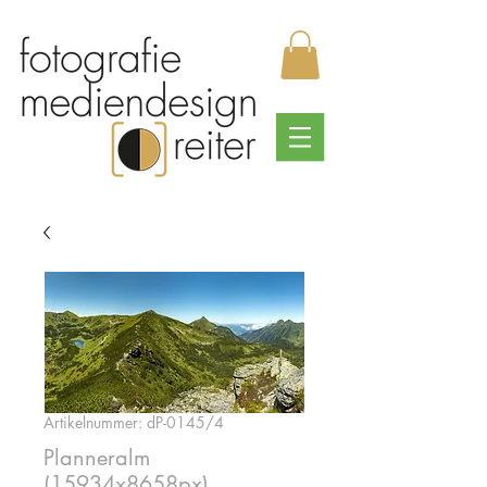
Artikelnummer: dP-0145/4
Planneralm
(15934x8658px)