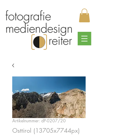
Artikelnummer: dP-0207/20
Osttirol (13705x7744px)