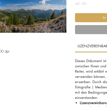
inkl. USt
In
LIZENZVEREINB
00 dpi
Dieses Dokument ist
zwischen Ihnen und
ebirgsgruppe der Gurktaler Alpen
Reiter, wird erklärt 
verwenden können, f
erwerben. Durch das
ember, Biosphärenpark, Kärnten, Eisenhut,
Fotografie | MedienD
igkeit, Fels, Wildnis
mit den Bedingunge
einverstanden:
Lizenzvereinbaru