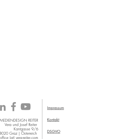
Impressum
Kontakt
 MEDIENDESIGN REITER
Vera und Josef Reiter
Kantgasse 9/6
DSGVO
8020 Graz | Österreich
office (at) vera-reiter.com