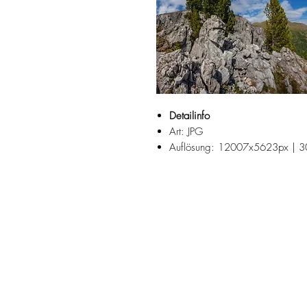
Detailinfo
Art: JPG
Auflösung: 12007x5623px | 3
Fotograf: Josef Reiter
Die Nockberge sind die höchste G
Suchbegriffe:
Sommer, Herbst, Juli, August, Sept
Kuppe, Zirbelkiefer, Zirbe, Beständ