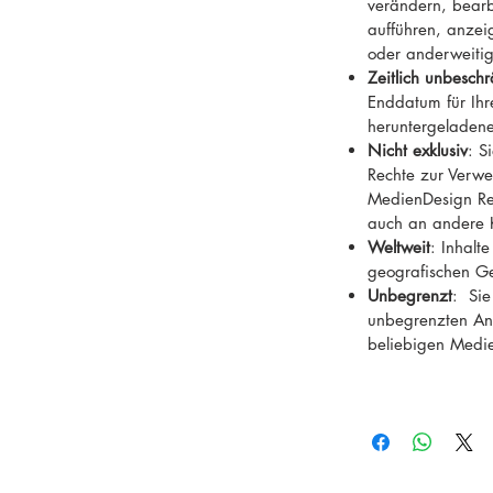
verändern, bearb
aufführen, anzeig
oder anderweiti
Zeitlich unbeschr
Enddatum für Ih
heruntergeladene
Nicht exklusiv
: S
Rechte zur Verwe
MedienDesign Rei
auch an andere 
Weltweit
: Inhalt
geografischen G
Unbegrenzt
: Sie
unbegrenzten Anz
beliebigen Medi