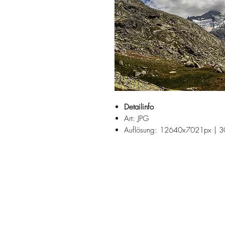
Detailinfo
Art: JPG
Auflösung: 12640x7021px | 3
Fotograf: Josef Reiter
Brunnkarkopf und Brunnkarsee
Suchbegriffe:
Juni, Juli, Frühling, Bergsee, Anko
Osnabrücker Hütte, Großelendtal, Gl
Weitblick