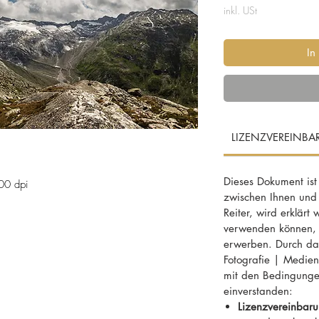
inkl. USt
In
LIZENZVEREINB
Dieses Dokument ist
00 dpi
zwischen Ihnen und
Reiter, wird erklärt 
verwenden können, f
erwerben. Durch das
Fotografie | MedienD
mit den Bedingunge
gelgruppe, Kölnbreinsperre, Kärnten,
einverstanden:
etscherschliff, Panorama, Gipfel, Sicht,
Lizenzvereinbaru