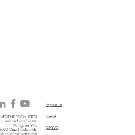
Impressum
Kontakt
 MEDIENDESIGN REITER
Vera und Josef Reiter
Kantgasse 9/6
DSGVO
8020 Graz | Österreich
office (at) vera-reiter.com