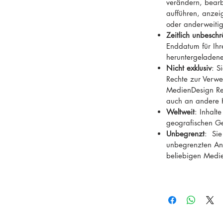
verändern, bearb
aufführen, anzeig
oder anderweiti
Zeitlich unbeschr
Enddatum für Ih
heruntergeladene
Nicht exklusiv
: S
Rechte zur Verwe
MedienDesign Rei
auch an andere 
Weltweit
: Inhalt
geografischen G
Unbegrenzt
: Sie
unbegrenzten Anz
beliebigen Medi