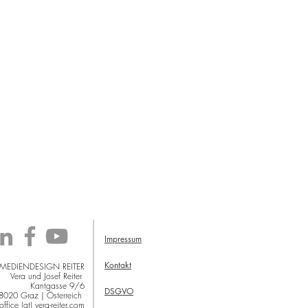
Impressum
Kontakt
 MEDIENDESIGN REITER
Vera und Josef Reiter
Kantgasse 9/6
DSGVO
8020 Graz | Österreich
office (at) vera-reiter.com