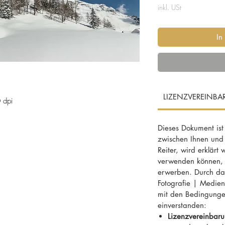
inkl. USt
In
LIZENZVEREINB
 dpi
Dieses Dokument ist
egebiet von Altaussee am Altausseer See.
zwischen Ihnen und
Reiter, wird erklärt
verwenden können, f
erwerben. Durch das
in, Steiermark, Weihnacht,
Fotografie | MedienD
mit den Bedingunge
tes Gebirge, Ausseerland, Ausicht,
einverstanden:
tsbaum, Wintersonne, Bergland, Neuschnee,
Lizenzvereinbaru