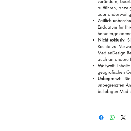
verändern, bearb
 Wald, verdeckt, verschneit, Tiefschnee
aufführen, anzeig
oder anderweiti
Zeitlich unbeschr
Enddatum für Ih
heruntergeladene
Nicht exklusiv
: S
Rechte zur Verwe
MedienDesign Rei
auch an andere 
Weltweit
: Inhalt
geografischen G
Unbegrenzt
: Sie
unbegrenzten Anz
beliebigen Medi