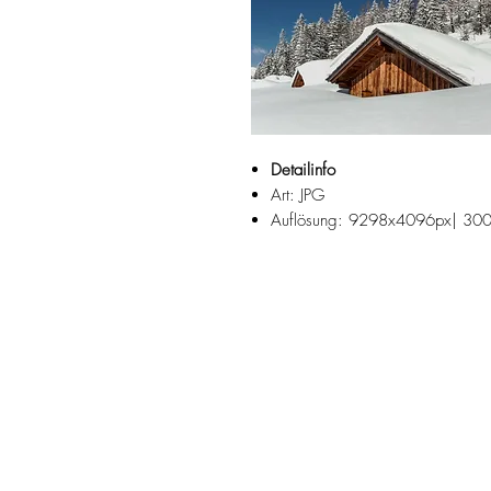
Detailinfo
Art: JPG
Auflösung: 9298x4096px| 300
Fotograf: Josef Reiter
Der Loser ist ein Berg im Gemeind
Suchbegriffe:
Winter, Jänner, Dezember, Hochalp
Winterlandschaft,
Winter Wonderland, verschneit, To
Skigebiet, Wintersport, Weihnach