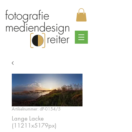
Artikelnummer: dP-0154/5
Lange Lacke
(11211x5179px)