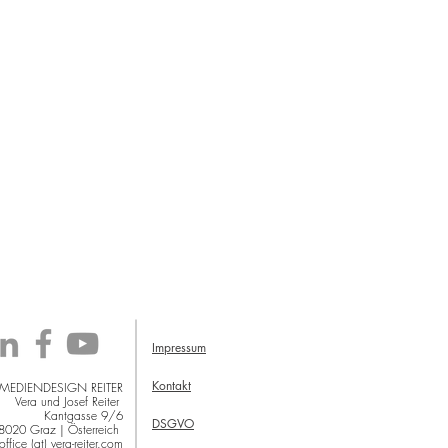
Impressum
Kontakt
 MEDIENDESIGN REITER
Vera und Josef Reiter
Kantgasse 9/6
DSGVO
8020 Graz | Österreich
office (at) vera-reiter.com