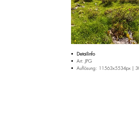
Detailinfo
Art: JPG
Auflösung: 11563x5534px | 3
Fotograf: Josef Reiter
Das Lüsenstal, Lüsener Tal, Lisener Ta
des Sellraintals in den Stubaier Alpe
Suchbegriffe:
Sommer, Mai, Juni, Juli, Nedertal, 
Bergwelt, Melach