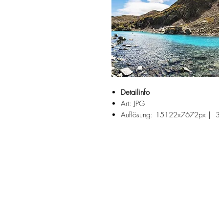
Detailinfo
Art: JPG
Auflösung: 15122x7672px | 
Fotograf: Josef Reiter
Der Klafferkessel ist eine Talung i
von Schladming
Suchbegriffe:
Juli, August, Gollinghütte, Preintal
Klafferschneide, Klafferkessel, Nat
Eiszeit, Erdgeschichte, türkis, kari