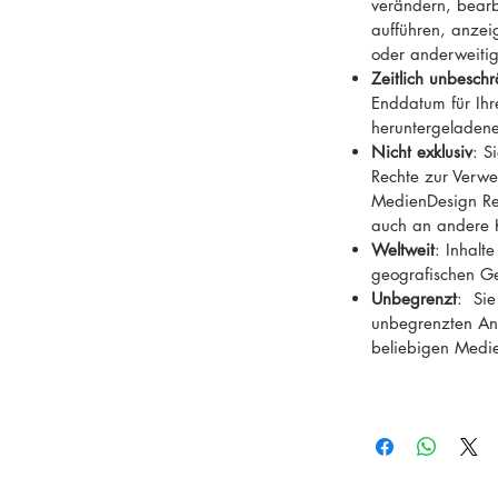
verändern, bearb
aufführen, anzeig
oder anderweiti
Zeitlich unbeschr
Enddatum für Ih
heruntergeladene
Nicht exklusiv
: S
Rechte zur Verwe
MedienDesign Rei
auch an andere 
Weltweit
: Inhalt
geografischen G
Unbegrenzt
: Sie
unbegrenzten Anz
beliebigen Medi