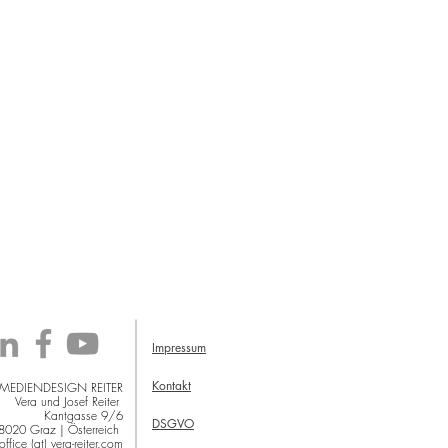
Impressum
Kontakt
 MEDIENDESIGN REITER
Vera und Josef Reiter
Kantgasse 9/6
DSGVO
8020 Graz | Österreich
office (at) vera-reiter.com