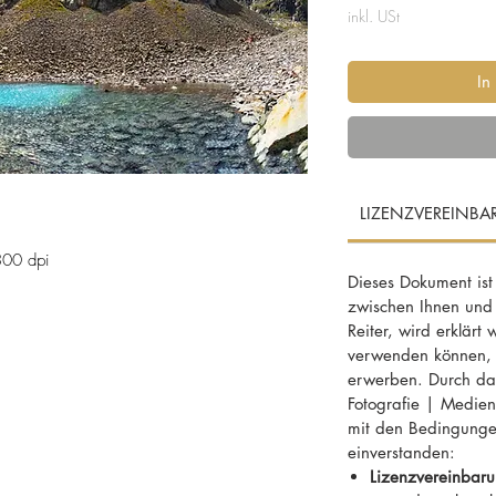
inkl. USt
In
LIZENZVEREINB
300 dpi
Dieses Dokument ist
zwischen Ihnen und
Reiter, wird erklärt 
n den Schladminger Tauern, im Untertal südlich
verwenden können, f
erwerben. Durch das
Fotografie | MedienD
mit den Bedingunge
erhütte, Schladminger Tauern,
einverstanden:
urschutzgebiet, Naturwunder, Königstour,
Lizenzvereinbaru
bikblau