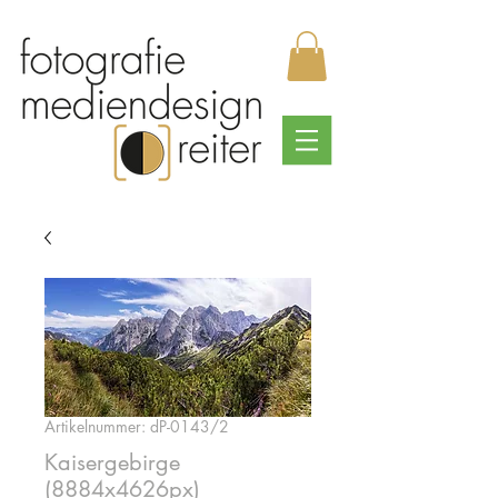
Artikelnummer: dP-0143/2
Kaisergebirge
(8884x4626px)