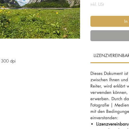
inkl. USt
In
LIZENZVEREINB
 300 dpi
Dieses Dokument ist
zwischen Ihnen und
m Grünberg und Traunstein im Salzkammergut
Reiter, wird erklärt
verwenden können, f
erwerben. Durch das
lzkammergut / Gosau in Oberösterreich
Fotografie | MedienD
mit den Bedingunge
einverstanden:
ee, Sommerfrische, Naturschutzgebiet,
Lizenzvereinbaru
Prachtwetter, türkisgrün, smaragdgrün,