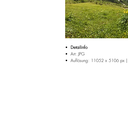
Detailinfo
Art: JPG
Auflösung: 11052 x 5106 px |
Fotograf: Josef Reiter
Der Laudachsee liegt zwischen de
in Oberösterreich / Gmunden.
Der Hintere Gosausee liegt im Sa
Suchbegriffe:
Frühling, Sommer, Juni, Juli, Bergs
Ursprung, ursprünglich, Dachstein, 