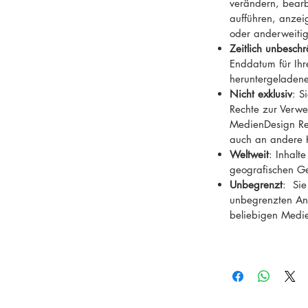
verändern, bearb
 Almlandschaft
aufführen, anzeig
oder anderweiti
Zeitlich unbeschr
Enddatum für Ih
heruntergeladene
Nicht exklusiv
: S
Rechte zur Verwe
MedienDesign Rei
auch an andere 
Weltweit
: Inhalt
geografischen G
Unbegrenzt
: Sie
unbegrenzten Anz
beliebigen Medi