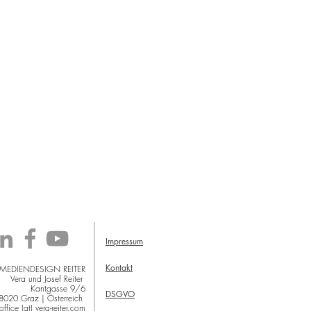
Impressum
Kontakt
 MEDIENDESIGN REITER
Vera und Josef Reiter
Kantgasse 9/6
DSGVO
8020 Graz | Österreich
office (at) vera-reiter.com