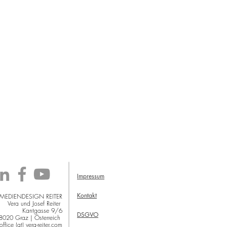
Impressum
Kontakt
 MEDIENDESIGN REITER
Vera und Josef Reiter
Kantgasse 9/6
DSGVO
8020 Graz | Österreich
office (at) vera-reiter.com