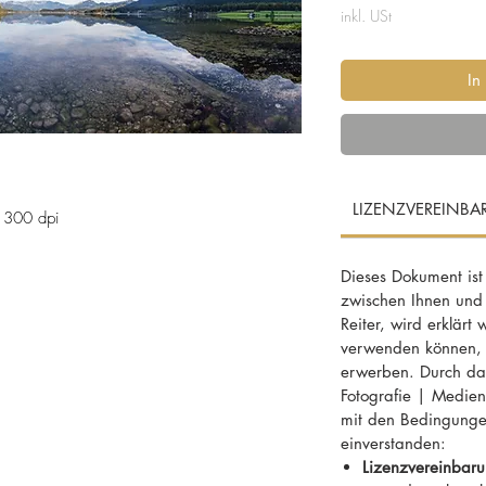
inkl. USt
In
LIZENZVEREINB
 300 dpi
Dieses Dokument ist
im oberösterreichischen Teil
zwischen Ihnen und
Reiter, wird erklärt
verwenden können, f
erwerben. Durch das
tatt, Herbststimmung, Morgen, Spiegelung,
Fotografie | MedienD
CO, Kulturlandschaft, Kultur, Dachstein,
mit den Bedingunge
Obertraun, Ufer, Landzunge, Ruhe,
einverstanden:
our, blaue Stunde, Hallstatt am
Lizenzvereinbaru