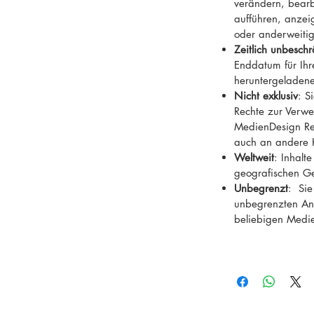
verändern, bearb
uchtung, Nebelschwaden, Tagesanbruch, Insel,
aufführen, anzeig
, Kondition, Atmosphäre
oder anderweiti
Zeitlich unbeschr
Enddatum für Ih
heruntergeladene
Nicht exklusiv
: S
Rechte zur Verwe
MedienDesign Rei
auch an andere 
Weltweit
: Inhalt
geografischen G
Unbegrenzt
: Sie
unbegrenzten Anz
beliebigen Medi