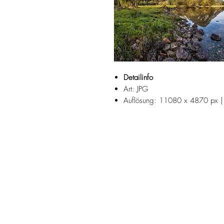
Detailinfo
Art: JPG
Auflösung: 11080 x 4870 px |
Fotograf: Josef Reiter
Der Hallstätter See ist ein Bergsee 
des Salzkammergutes.
Suchbegriffe:
Herbst, September, Oktober, Halls
Regen, Frühnebel, Hochdruck, UNES
Traun, Koppentraun, Bad Goisern, 
Morgensonne, Morgenstunde, blue h