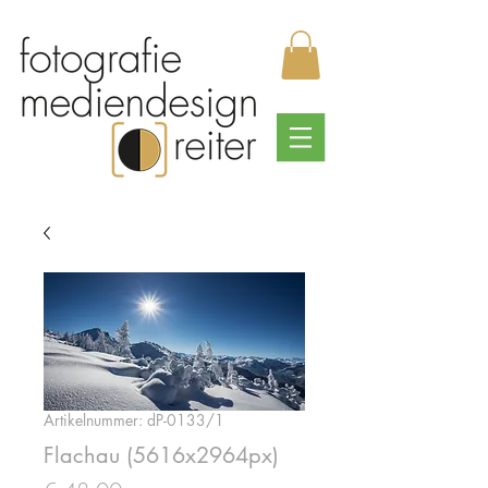
Artikelnummer: dP-0133/1
Flachau (5616x2964px)