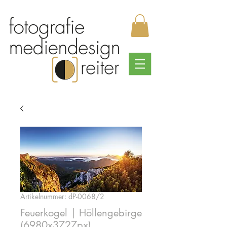
Artikelnummer: dP-0068/2
Feuerkogel | Höllengebirge
(6980x3727px)