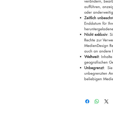
verändern, bearb
aufführen, anzeig
oder anderweiti
Zeitlich unbeschr
Enddatum für Ih
heruntergeladene
Nicht exklusiv
: S
Rechte zur Verwe
MedienDesign Rei
auch an andere 
Weltweit
: Inhalt
geografischen G
Unbegrenzt
: Sie
unbegrenzten Anz
beliebigen Medi