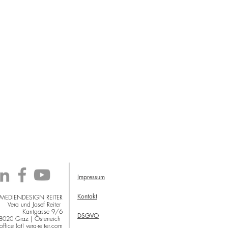
Impressum
Kontakt
 MEDIENDESIGN REITER
Vera und Josef Reiter
Kantgasse 9/6
DSGVO
8020 Graz | Österreich
office (at) vera-reiter.com