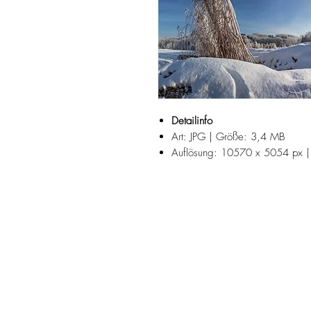
Detailinfo
Art: JPG | Größe: 3,4 MB
Auflösung: 10570 x 5054 px |
Fotograf: Josef Reiter
Suchbegriffe:
Das Mostviertel, Viertel ober dem
Herbst, spät, Raureif, Nebel, Feld,
schnellwüchsig, Hybrid, Brennwerte
Brennstoff, Baustoff, Einstreu, Alter