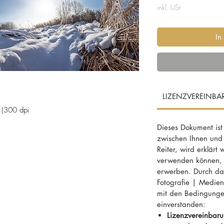
inkl. USt
In
LIZENZVEREINB
 (300 dpi
Dieses Dokument ist
zwischen Ihnen und
Reiter, wird erklärt
verwenden können, f
 Wienerwald, Niederösterreich, November,
erwerben. Durch das
 Nebel, Miscanthus, Riesen-Chinaschilf,
Fotografie | MedienD
, Kohlendioxid, Bilanz, Lieferant, Biomasse,
mit den Bedingunge
nativ, Energie
einverstanden:
Lizenzvereinbaru