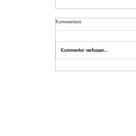
Kommentare
Kommentar verfassen...
BILD DER WOCHE – Die
Verbindung von real-
informeller Darstellung und
Natur