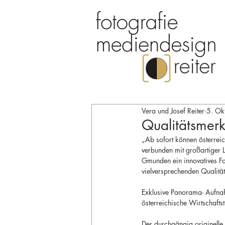
Vera und Josef Reiter
5. Ok
Qualitätsmer
„Ab sofort können österrei
verbunden mit großartiger L
Gmunden ein innovatives Fot
vielversprechenden Qualit
Exklusive Panorama- Aufna
österreichische Wirtschaftstr
Der durchgängig originelle 