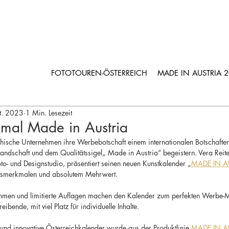
FOTOTOUREN-ÖSTERREICH
MADE IN AUSTRIA 
t. 2023
1 Min. Lesezeit
kmal Made in Austria
chische Unternehmen ihre Werbebotschaft einem internationalen Botschafter
andschaft und dem Qualitätssigel„ Made in Austria“ begeistern. Vera Reiter, 
o- und Designstudio, präsentiert seinen neuen Kunstkalender „
MADE IN A
ätsmerkmalen und absolutem Mehrwert.
hmen und limitierte Auflagen machen den Kalender zum perfekten Werbe-
eibende, mit viel Platz für individuelle Inhalte.
und innovative Österreichkalender wurde aus der Produktlinie 
MADE IN A