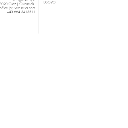
DSGVO
8020 Graz | Österreich
office (at) vera-reiter.com
+43 664 3413511