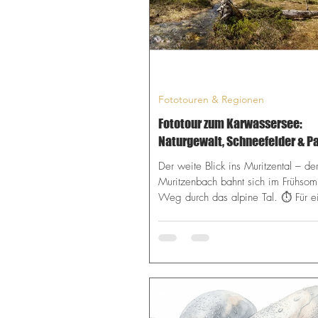
Fototouren & Regionen
Fototour zum Karwassersee:
Naturgewalt, Schneefelder & 
Technik
Der weite Blick ins Muritzental – de
Muritzenbach bahnt sich im Frühso
Weg durch das alpine Tal. ⏱️ Für ei
Die Tour im Schnelldurchlauf Das Erl
Wilde Bachläufe, schmelzende Alts
und spiegelnde Karseen im verlass
Zederhaustal. Anforderung: Schwer 
Trittsicherheit, Orientierungssinn abs
markierter Pfade). Fotografisches Hi
Die Dynamik des schäumenden Mur