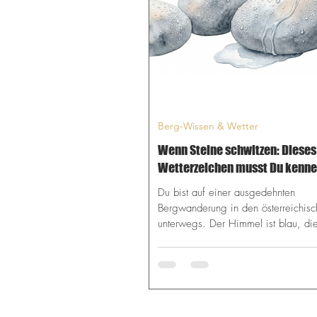
im Panoramabild festhalten. Wichtig
Ausrüstu
Berg-Wissen & Wetter
Wenn Steine schwitzen: Dieses
Wetterzeichen musst Du kenn
Du bist auf einer ausgedehnten
Bergwanderung in den österreichis
unterwegs. Der Himmel ist blau, di
wärmt den Fels, doch plötzlich beme
etwas Seltsames: Die großen Kalkst
am Wegrand wirken dunkel, feucht
glänzen im Licht. Es sieht fast so au
sie schwitzen würden. Ein Trugschlu