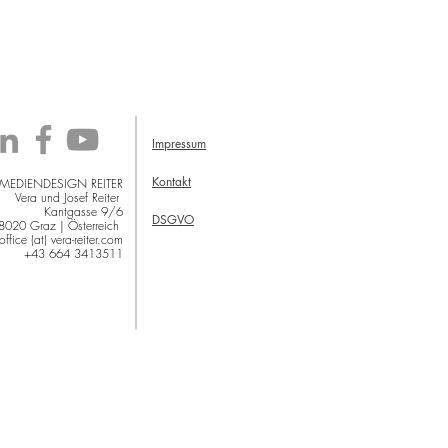
lster des Föhns die heranziehenden
htwetterfronten blockiert, bleibt es im
gebiet niederschlagsfrei. Als
fotograf g
Impressum
Kontakt
 MEDIENDESIGN REITER
Vera und Josef Reiter
Kantgasse 9/6
DSGVO
8020 Graz | Österreich
office (at) vera-reiter.com
+43 664 3413511