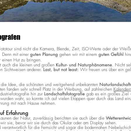
ografen
 Fototour sind nicht die Kamera, Blende, Zeit, ISO-Werte oder der Weiß
. Denn mit einer
guten Planung
gehen wir mit einem
guten Gefühl
hin
r einen Hut zu bringen.
t auch die kleinen und großen
Kultur- und Naturphänomene
. Nicht se
en Sichtweisen anderer.
Last, but not least:
Wir freuen uns über ein gel
ch die Idee, die schönsten und weitgehend unbekannten
Naturlandschaft
iten fanden sehr schnell Platz in der Werbung, auf zahlreichen
Kalender
striefotografie hin zur
Landschaftsfotografie
gab es ein großes Ziel 
rden wahr, so konnte ich auf vielen Etappen quer durch das Land ein
hrung mit nach Hause nehmen.
auf Erfahrung
Launen der Natur, zuverlässig berichten sie auch über die
Wetterentwic
 wir sie, bevor wir sie durch das Okular oder am Display sehen.
verantwortlich für die Fernsicht und sogar die bodennahen Nebelschich