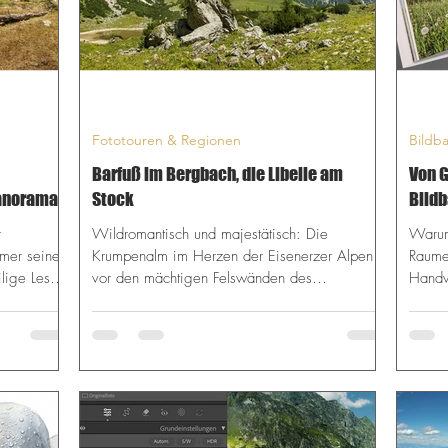
Fototouren & Regionen
Bildb
Barfuß im Bergbach, die Libelle am
Von G
Panorama-
Stock
Bild
habe
r
Wildromantisch und majestätisch: Die
Warum
mmer seinen
Krumpenalm im Herzen der Eisenerzer Alpen
Raumes
lige Leser:
vor den mächtigen Felswänden des
Handw
ebnis:
Reichensteins. ⏱️ Für eilige Leser: Die Tour im
„Made 
chneefelder
Schnelldurchlauf Das Erlebnis: Ein spielerisches
enen
Fotoabenteuer für die ganze Familie entlang
(Kondition,
rauschender Bäche, einem spektakulären
eits
Wasserfall und einem geheimnisvollen
ghlight:
Alpensee. Anforderung: Leichte bis
itzenbachs
mittelschwere Familienwanderung. Kondition