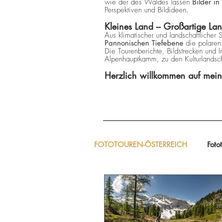
wie der des Waldes lassen
Bilder i
Perspektiven und Bildideen.
Kleines Land – Großartige La
Aus klimatischer und landschaftlicher 
Pannonischen
Tiefebene
die polare
Die Tourenberichte, Bildstrecken und 
Alpenhauptkamm, zu den Kulturlandscha
Herzlich willkommen auf meine
FOTOTOUREN-ÖSTERREICH
Foto
Bildband & Fotobusiness
Fo