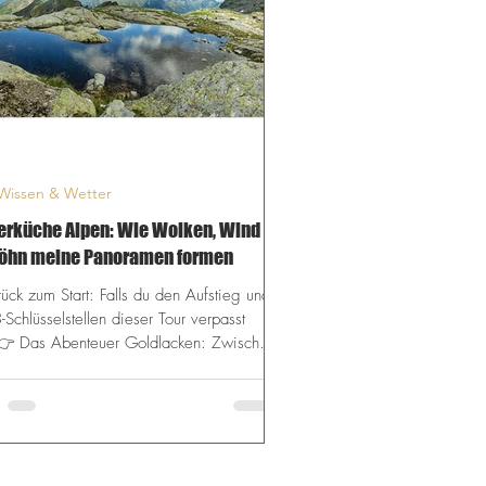
Wissen & Wetter
erküche Alpen: Wie Wolken, Wind
Föhn meine Panoramen formen
ück zum Start: Falls du den Aufstieg und
-Schlüsselstellen dieser Tour verpasst
 👉 Das Abenteuer Goldlacken: Zwischen
r Realität und fotografischem Glück Dass
Tour nicht nur sicher, sondern auch
n zu Ende ging, verdanke ich einer
en Beobachtung der alpinen
rküche. Solange das absinkende, warme