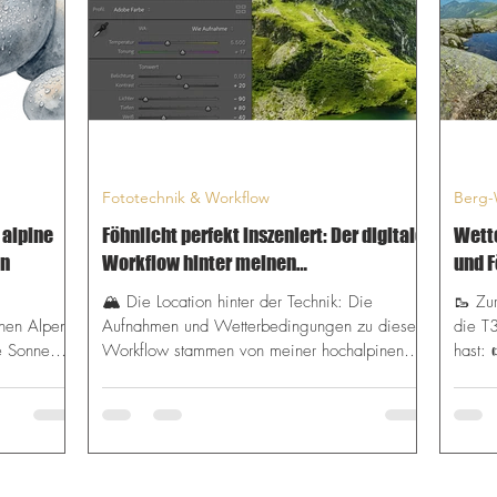
ster
für ca. 500 Höhenmeter im Aufstieg
erforderlich; Trittsicherheit auf kurz
Fototechnik & Workflow
Berg-
 alpine
Föhnlicht perfekt inszeniert: Der digitale
Wett
en
Workflow hinter meinen
und 
Landschaftsaufnahmen
🏔️ Die Location hinter der Technik: Die
🥾 Zur
chen Alpen
Aufnahmen und Wetterbedingungen zu diesem
die T3
e Sonne
Workflow stammen von meiner hochalpinen
hast:
rkst Du
Tour in den Schladminger Tauern. 👉 Zum
alpine
einblöcke
Tourenbericht: Das Abenteuer Goldlacken –
diese 
 und
Zwischen alpiner Realität und fotografischem
trocke
s, als ob
Glück 👉 Zur Wetterkunde: Wetterküche
genau
ss?
Alpen: Wie Föhn und Wolken meine
Wette