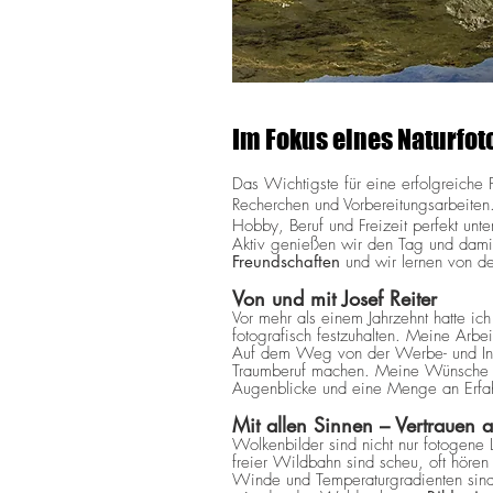
Im Fokus eines Naturfot
Das Wichtigste für eine erfolgreiche
Recherchen und Vorbereitungsarbeiten
Hobby, Beruf und Freizeit perfekt unte
Aktiv genießen wir den Tag und dami
Freundschaften
und wir lernen von d
Von und mit Josef Reiter
Vor mehr als einem Jahrzehnt hatte i
fotografisch festzuhalten. Meine Arbe
Auf dem Weg von der Werbe- und Indu
Traumberuf machen. Meine Wünsche wu
Augenblicke und eine Menge an Erfa
Mit allen Sinnen – Vertrauen 
Wolkenbilder sind nicht nur fotogene 
freier Wildbahn sind scheu, oft hören
Winde und Temperaturgradienten sind 