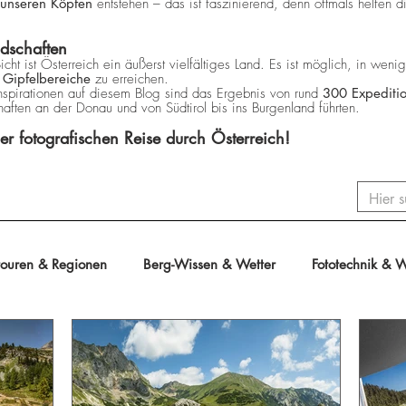
n unseren Köpfen
entstehen – das ist faszinierend, denn oftmals helfen 
ndschaften
Sicht ist Österreich ein äußerst vielfältiges Land. Es ist möglich, in wen
n
Gipfelbereiche
zu erreichen.
Inspirationen auf diesem Blog sind das Ergebnis von rund
300 Expediti
ften an der Donau und von Südtirol bis ins Burgenland führten.
r fotografischen Reise durch Österreich!
touren & Regionen
Berg-Wissen & Wetter
Fototechnik & 
tospots & Locations
Foto-Journal / Magazin